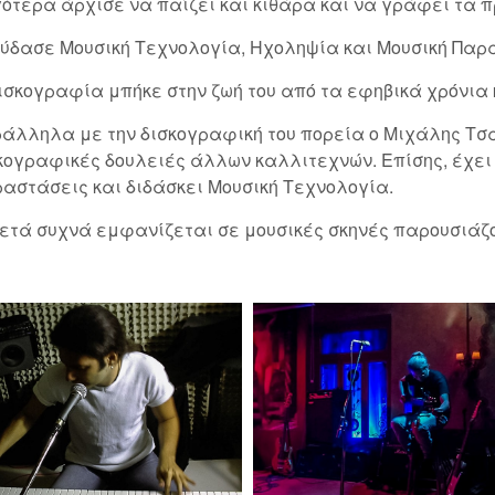
ότερα άρχισε να παίζει και κιθάρα και να γράφει τα π
ύδασε Μουσική Τεχνολογία, Ηχοληψία και Μουσική Παρ
ισκογραφία μπήκε στην ζωή του από τα εφηβικά χρόνια 
άλληλα με την δισκογραφική του πορεία ο Μιχάλης Τσα
κογραφικές δουλειές άλλων καλλιτεχνών. Επίσης, έχει
αστάσεις και διδάσκει Μουσική Τεχνολογία.
ετά συχνά εμφανίζεται σε μουσικές σκηνές παρουσιάζο