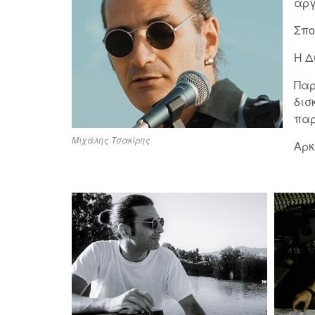
αργ
Σπο
Η Δ
Παρ
δισ
παρ
Μιχάλης Τσακίρης
Αρκ