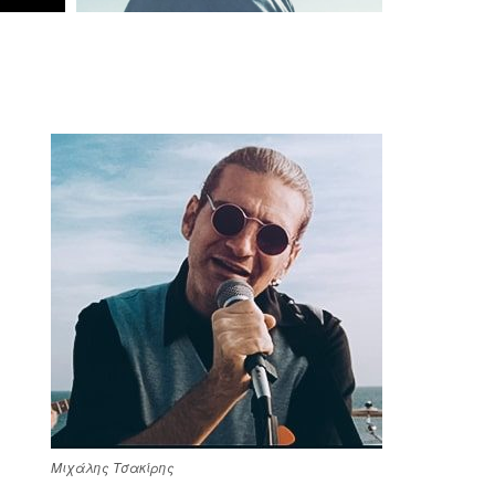
Μιχάλης Τσακίρης